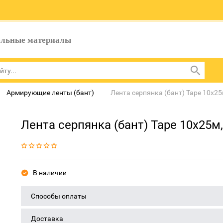
ельные материалы
Армирующие ленты (бант)
Лента серпянка (бант) Tape 10x25
Лента серпянка (бант) Tape 10x25м
В наличии
Способы оплаты
Доставка