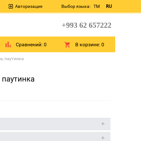
Авторизация
Выбор языка:
TM
RU
+993 62 657222
Сравнений:
0
В корзине:
0
м, паутинка
, паутинка