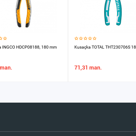
a INGCO HDCP08188, 180 mm
Kusaçka TOTAL THT230706S 1
 man.
71,31 man.