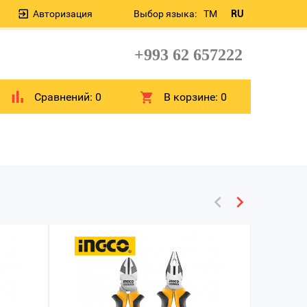
Авторизация
Выбор языка:
TM
RU
+993 62 657222
Сравнений:
0
В корзине:
0