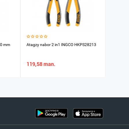
80 mm
Atagzy nabor 2 in1 INGCO HKPS28213
Utkanos 
mm
119,58 man.
84,91 