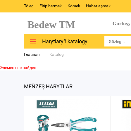
Töleg
Eltip bermek
Kömek
Habarlaşmak
Bedew TM
Gurluşy
Harytlaryň katalogy
Главная
Katalog
Элемент не найден
MEŇZEŞ HARYTLAR