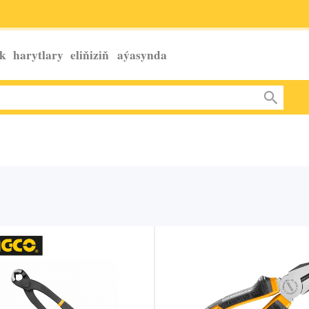
k harytlary eliňiziň
aýasynda