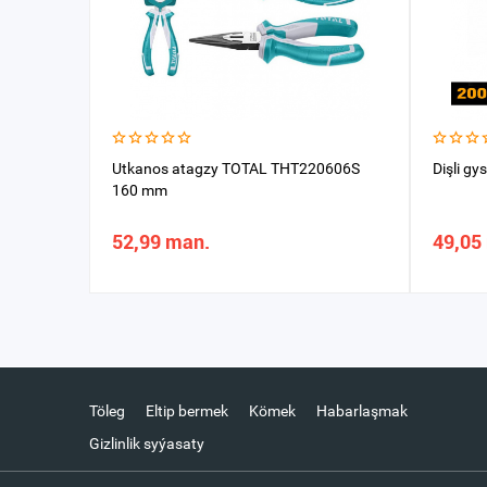
Utkanos atagzy TOTAL THT220606S
Dişli g
160 mm
52,99 man.
49,05
Töleg
Eltip bermek
Kömek
Habarlaşmak
Gizlinlik syýasaty