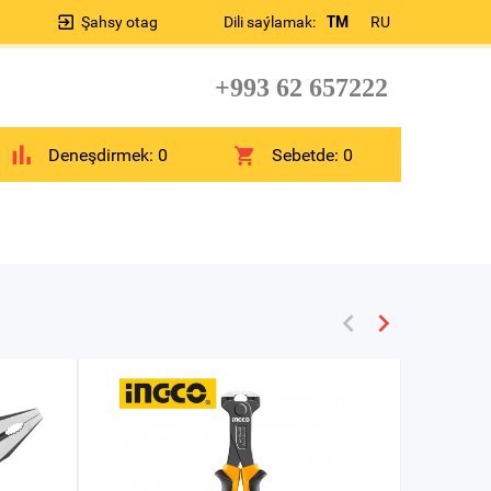
Şahsy otag
Dili saýlamak:
TM
RU
+993 62 657222
Deneşdirmek:
0
Sebetde:
0