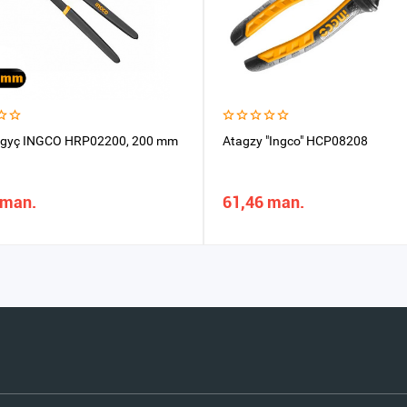
ysgyç INGCO HRP02200, 200 mm
Atagzy "Ingсo" HCP08208
 man.
61,46 man.