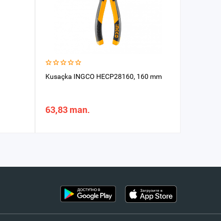
Kusaçka INGCO HECP28160, 160 mm
Atagzy u
HFMFT01
63,83 man.
190,11