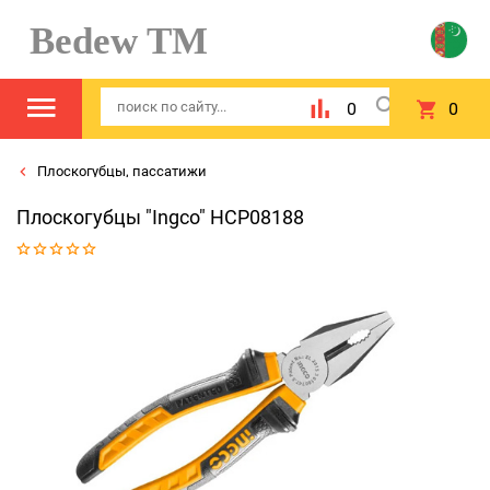
Bedew TM
0
0
Плоскогубцы, пассатижи
Плоскогубцы "Ingсo" HCP08188