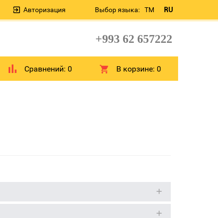
Авторизация
Выбор языка:
TM
RU
+993 62 657222
Сравнений:
0
В корзине:
0