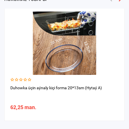
Duhowka üçin aýnaly kiçi forma 20*13sm (Hytaý A)
62,25 man.