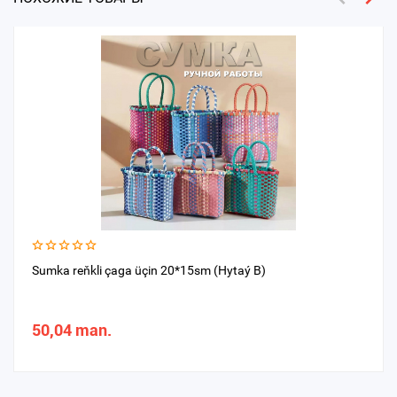
Sumka reňkli çaga üçin 20*15sm (Hytaý B)
50,04 man.