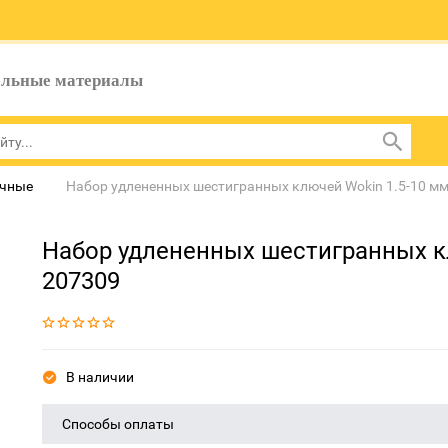
ельные материалы
ечные
Набор удлененных шестигранных ключей Wokin 1.5-10 мм
Набор удлененных шестигранных кл
207309
В наличии
Способы оплаты