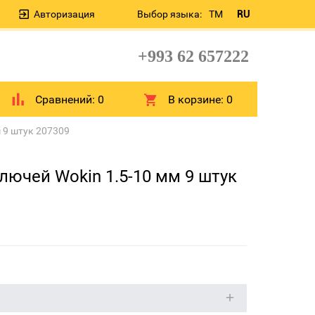
Авторизация
Выбор языка:
TM
RU
+993 62 657222
Сравнений:
0
В корзине:
0
 9 штук 207309
ючей Wokin 1.5-10 мм 9 штук