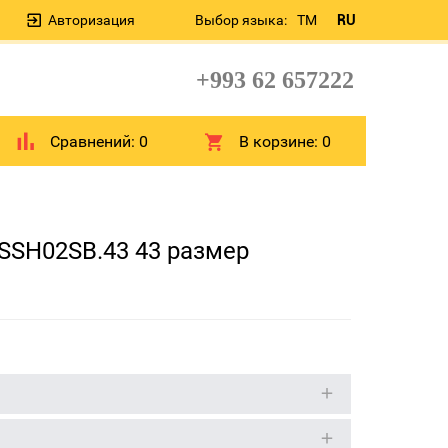
Авторизация
Выбор языка:
TM
RU
+993 62 657222
Сравнений:
0
В корзине:
0
SSH02SB.43 43 размеp