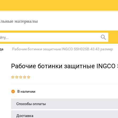
ельные материалы
да
Рабочие ботинки защитные INGCO SSH02SB.43 43 размеp
Рабочие ботинки защитные INGCO 
В наличии
Способы оплаты
Доставка