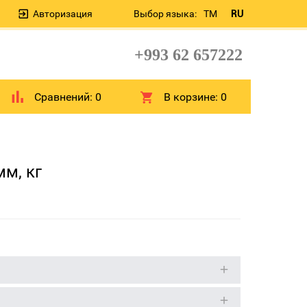
Авторизация
Выбор языка:
TM
RU
+993 62 657222
Сравнений:
0
В корзине:
0
м, кг