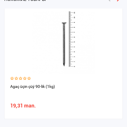
Agaç üçin çüý 90-lik (1kg)
19,31 man.