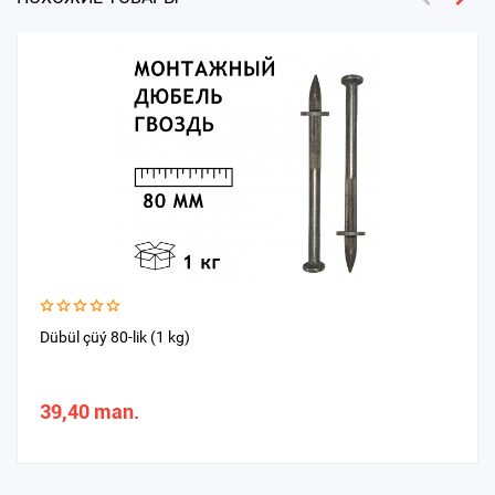
Dübül çüý 80-lik (1 kg)
39,40 man.