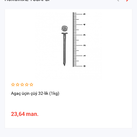
Agaç üçin çüý 32-lik (1kg)
23,64 man.