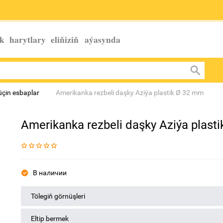
k harytlary eliňiziň
aýasynda
üçin esbaplar
Amerikanka rezbeli daşky Aziýa plastik Ø 32 mm
Amerikanka rezbeli daşky Aziýa plast
В наличии
Tölegiň görnüşleri
Eltip bermek