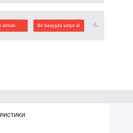
n almak
Bir basyşda satyn al
ЕРИСТИКИ