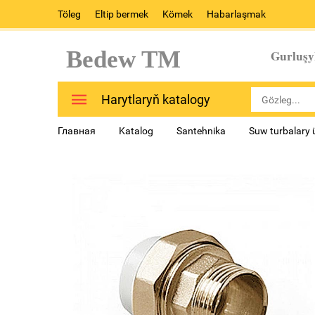
Töleg
Eltip bermek
Kömek
Habarlaşmak
Bedew TM
Gurluşy
Harytlaryň katalogy
Главная
Katalog
Santehnika
Suw turbalary 