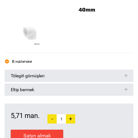
В наличии
Tölegiň görnüşleri
Eltip bermek
5,71 man.
-
+
Satyn almak