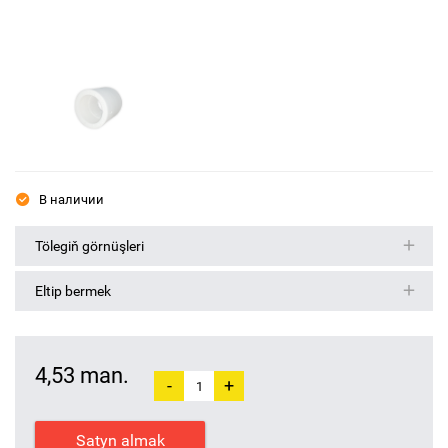
В наличии
Tölegiň görnüşleri
Eltip bermek
4,53 man.
-
+
Satyn almak