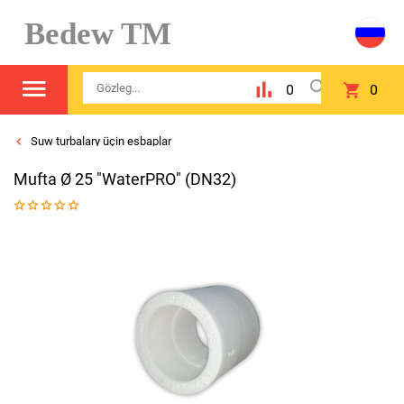
Bedew TM
0
0
Suw turbalary üçin esbaplar
Mufta Ø 25 "WaterPRO" (DN32)