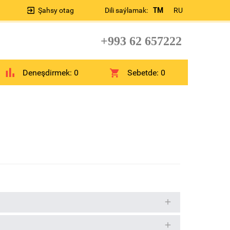
Şahsy otag
Dili saýlamak:
TM
RU
+993 62 657222
Deneşdirmek:
0
Sebetde:
0