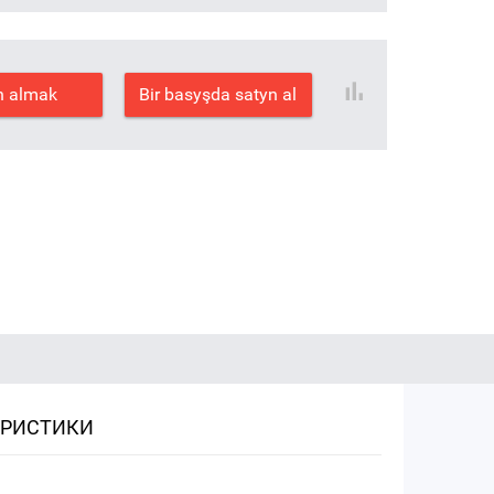
n almak
Bir basyşda satyn al
ЕРИСТИКИ