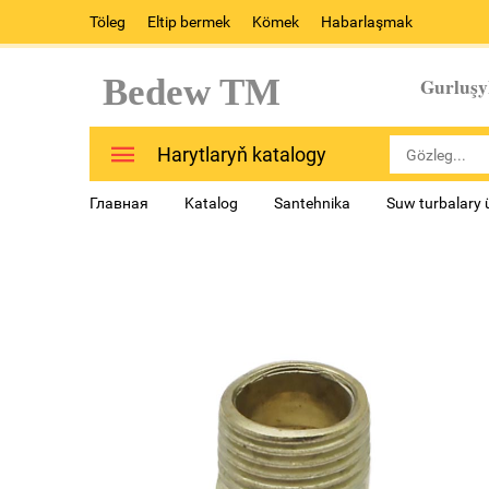
Töleg
Eltip bermek
Kömek
Habarlaşmak
Bedew TM
Gurluşy
Harytlaryň katalogy
Главная
Katalog
Santehnika
Suw turbalary 