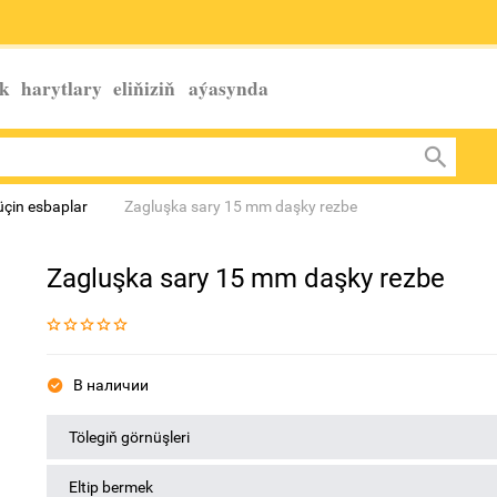
k harytlary eliňiziň
aýasynda
üçin esbaplar
Zagluşka sary 15 mm daşky rezbe
Zagluşka sary 15 mm daşky rezbe
В наличии
Tölegiň görnüşleri
Eltip bermek