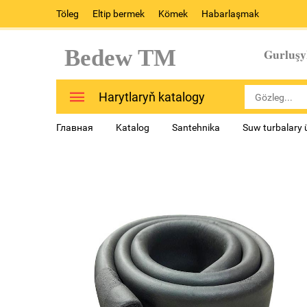
Töleg
Eltip bermek
Kömek
Habarlaşmak
Bedew TM
Gurluşy
Harytlaryň katalogy
Главная
Katalog
Santehnika
Suw turbalary 