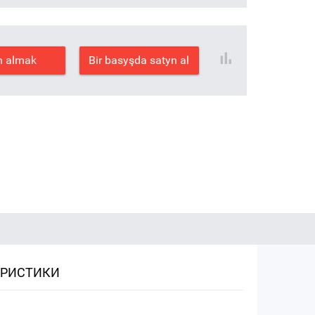
n almak
Bir basyşda satyn al
ЕРИСТИКИ