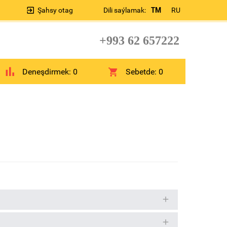
Şahsy otag
Dili saýlamak:
TM
RU
+993 62 657222
Deneşdirmek:
0
Sebetde:
0