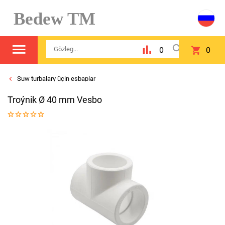
Bedew TM
0
0
Suw turbalary üçin esbaplar
Troýnik Ø 40 mm Vesbo