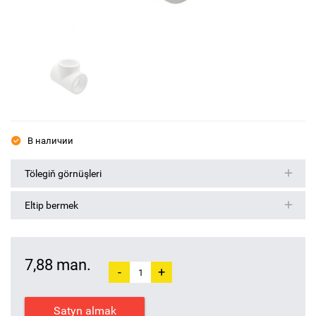
В наличии
Tölegiň görnüşleri
Eltip bermek
7,88 man.
-
+
Satyn almak