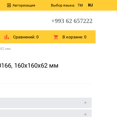
Авторизация
Выбор языка:
TM
RU
+993 62 657222
Сравнений:
0
В корзине:
0
x62 мм
0166, 160x160x62 мм