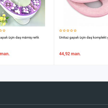
gapak üçin daş mämiş reňk
Unitaz gapak üçin daş komplekt
 man.
44,92 man.