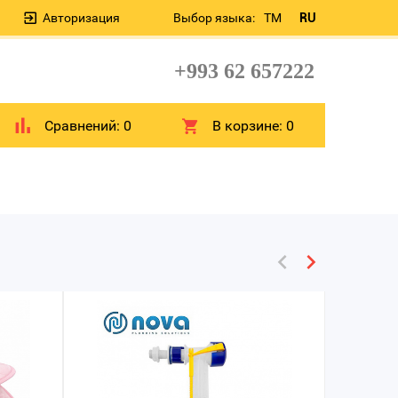
Авторизация
Выбор языка:
TM
RU
+993 62 657222
Сравнений:
0
В корзине:
0