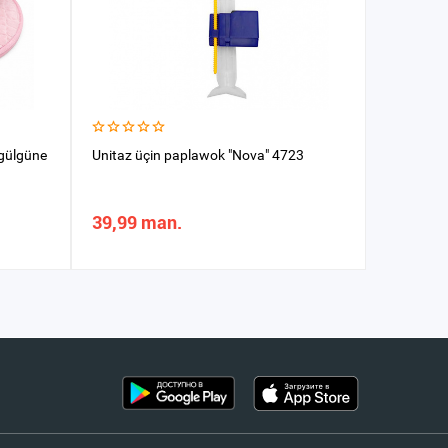
 gülgüne
Unitaz üçin paplawok "Nova" 4723
Baçok kre
39,99 man.
17,53 