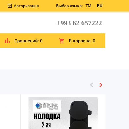
Авторизация
Выбор языка:
TM
RU
+993 62 657222
Сравнений:
0
В корзине:
0