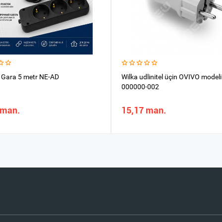
el Gara 5 metr NE-AD
Wilka udlinitel üçin OVIVO modeli
000000-002
 man.
15,17 man.