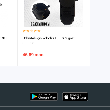
: 701-
Udlinitel üçin kolodka DE-PA 2 gözli
Udlinitel 
338003
9011350
46,89 man.
285,45