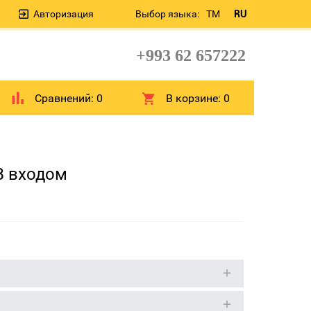
Авторизация
Выбор языка:
TM
RU
+993 62 657222
Сравнений:
0
В корзине:
0
B входом