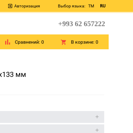
Авторизация
Выбор языка:
TM
RU
+993 62 657222
Сравнений:
0
В корзине:
0
x133 мм