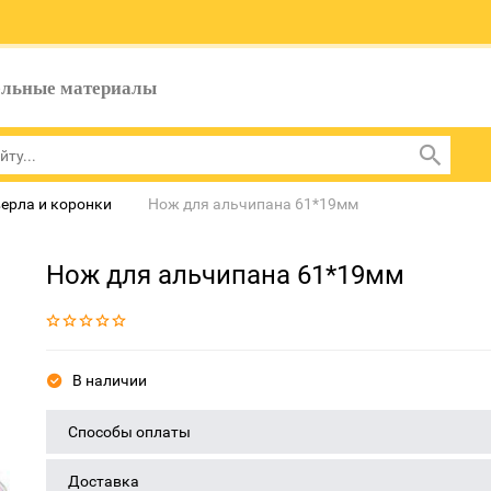
ельные материалы
ерла и коронки
Нож для альчипана 61*19мм
Нож для альчипана 61*19мм
В наличии
Способы оплаты
Доставка