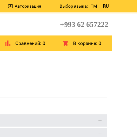
Авторизация
Выбор языка:
TM
RU
+993 62 657222
Сравнений:
0
В корзине:
0