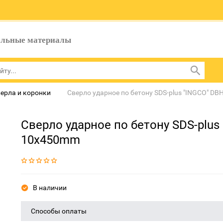
ельные материалы
ерла и коронки
Сверло ударное по бетону SDS-plus "INGCO" 
Сверло ударное по бетону SDS-plus
10x450mm
В наличии
Способы оплаты