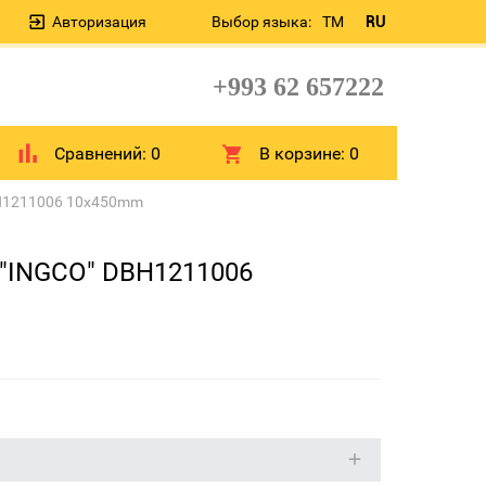
Авторизация
Выбор языка:
TM
RU
+993 62 657222
Сравнений:
0
В корзине:
0
DBH1211006 10x450mm
 "INGCO" DBH1211006