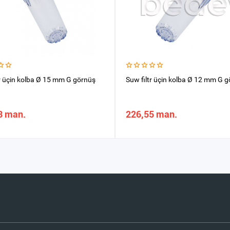
tr üçin kolba Ø 15 mm G görnüş
Suw filtr üçin kolba Ø 12 mm G 
3 man.
226,55 man.