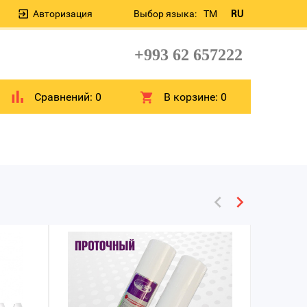
Авторизация
Выбор языка:
TM
RU
+993 62 657222
Сравнений:
0
В корзине:
0