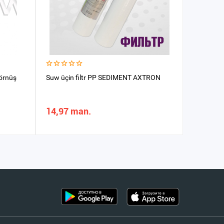
görnüş
Suw üçin filtr PP SEDIMENT AXTRON
Suw filtr
14,97 man.
170,01