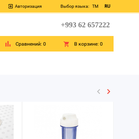
Авторизация
Выбор языка:
TM
RU
+993 62 657222
Сравнений:
0
В корзине:
0