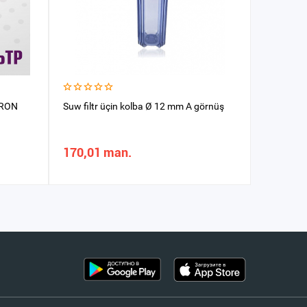
TRON
Suw filtr üçin kolba Ø 12 mm A görnüş
Suw filtr
170,01 man.
575,24