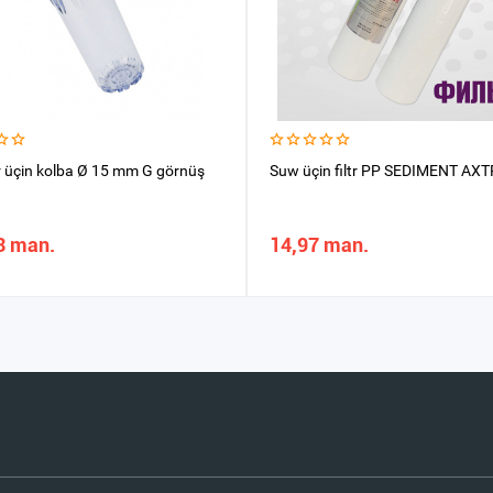
tr üçin kolba Ø 15 mm G görnüş
Suw üçin filtr PP SEDIMENT AX
3 man.
14,97 man.