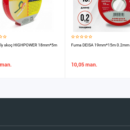
raply skoç HIGHPOWER 18mm*5m
Fuma DEISA 19mm*15m 0.2mm
 man.
10,05 man.