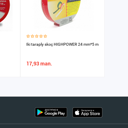
Iki taraply skoç HIGHPOWER 24 mm*5 m
Kagyz sko
5sm*10m
17,93 man.
6,90 m