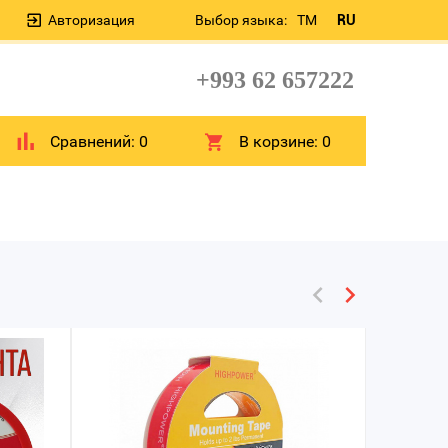
Авторизация
Выбор языка:
TM
RU
+993 62 657222
Сравнений:
0
В корзине:
0