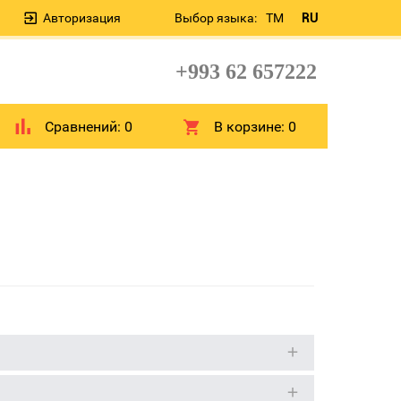
Авторизация
Выбор языка:
TM
RU
+993 62 657222
Сравнений:
0
В корзине:
0