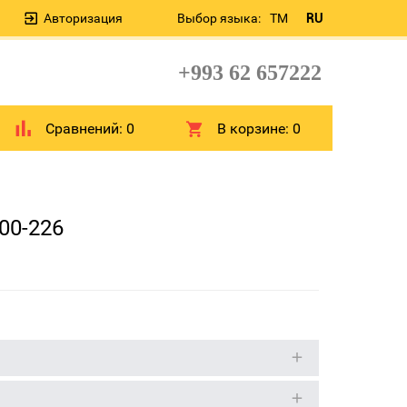
Авторизация
Выбор языка:
TM
RU
+993 62 657222
Сравнений:
0
В корзине:
0
00-226