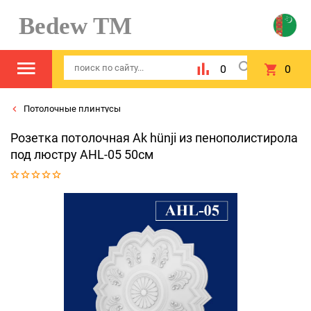
Bedew TM
0
0
Потолочные плинтусы
Розетка потолочная Ak hünji из пенополистирола
под люстру AHL-05 50см