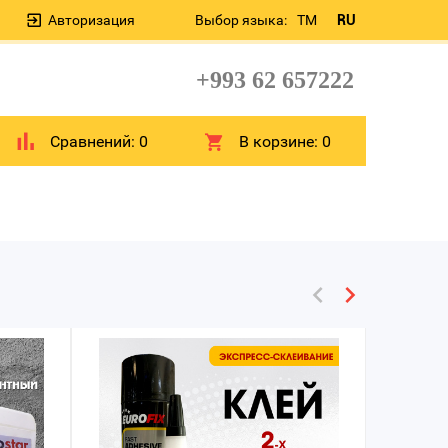
Авторизация
Выбор языка:
TM
RU
+993 62 657222
Сравнений:
0
В корзине:
0