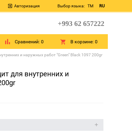
Авторизация
Выбор языка:
TM
RU
+993 62 657222
Сравнений:
0
В корзине:
0
утренних и наружных работ "Green" Black 1097 200gr
дит для внутренних и
200gr