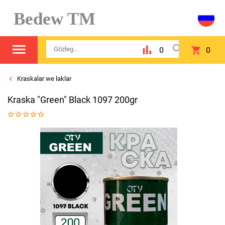
Bedew TM
0
0
Kraskalar we laklar
Kraska "Green" Black 1097 200gr