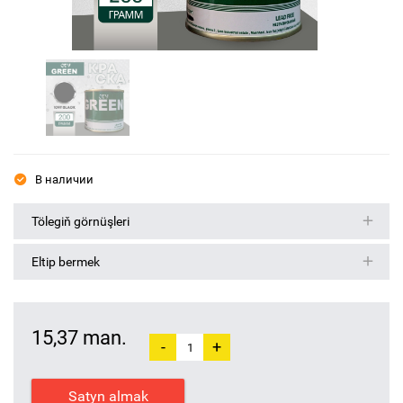
В наличии
Tölegiň görnüşleri
Eltip bermek
15,37 man.
-
+
Satyn almak