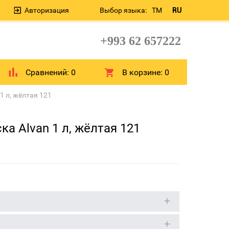
Авторизация
Выбор языка:
TM
RU
+993 62 657222
Сравнений:
0
В корзине:
0
1 л, жёлтая 121
а Alvan 1 л, жёлтая 121