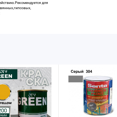
ействию.Рекомендуется для
евянных,гипсовых,
х