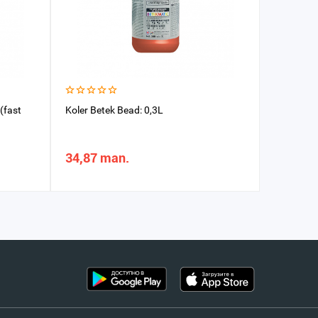
 (fast
Koler Betek Bead: 0,3L
Uniwersal
(Bright g
34,87 man.
17,14 