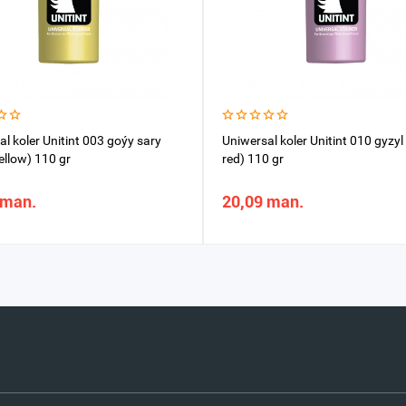
l koler Unitint 003 goýy sary
Uniwersal koler Unitint 010 gyzyl
ellow) 110 gr
red) 110 gr
 man.
20,09 man.