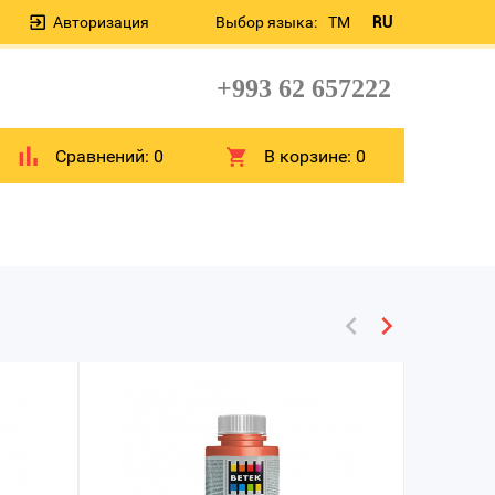
Авторизация
Выбор языка:
TM
RU
+993 62 657222
Сравнений:
0
В корзине:
0