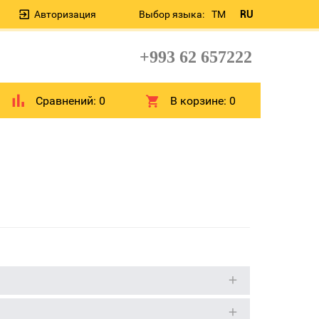
Авторизация
Выбор языка:
TM
RU
+993 62 657222
Сравнений:
0
В корзине:
0