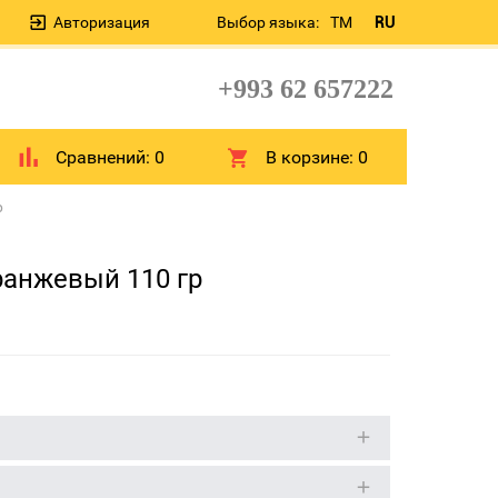
Авторизация
Выбор языка:
TM
RU
+993 62 657222
Сравнений:
0
В корзине:
0
р
ранжевый 110 гр