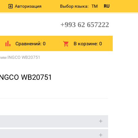
Авторизация
Выбор языка:
TM
RU
+993 62 657222
Сравнений:
0
В корзине:
0
5 мм INGCO WB20751
INGCO WB20751