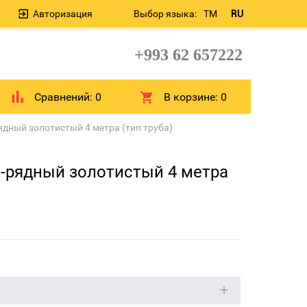
Авторизация
Выбор языка:
TM
RU
+993 62 657222
Сравнений:
0
В корзине:
0
ядный золотистый 4 метра (тип труба)
х-рядный золотистый 4 метра