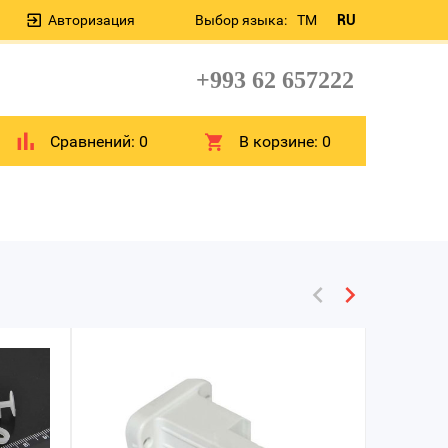
Авторизация
Выбор языка:
TM
RU
+993 62 657222
Сравнений:
0
В корзине:
0