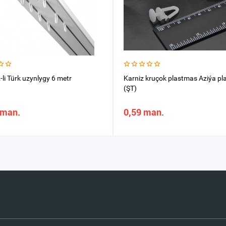
-li Türk uzynlygy 6 metr
Karniz kruçok plastmas Aziýa pla
(ŞT)
 man.
0,59 man.