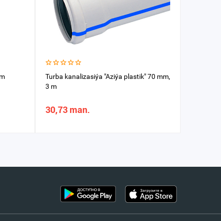
mm
Turba kanalizasiýa "Aziýa plastik" 70 mm,
Zagluşka
3 m
30,73 man.
14,97 