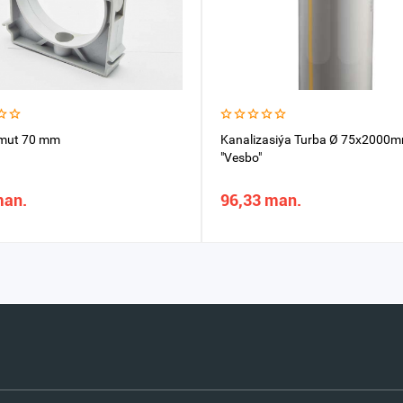
mut 70 mm
Kanalizasiýa Turba Ø 75x2000
"Vesbo"
man.
96,33 man.