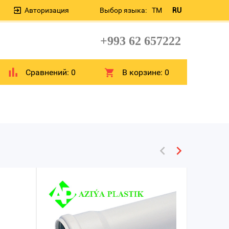
Авторизация
Выбор языка:
TM
RU
+993 62 657222
Сравнений:
0
В корзине:
0