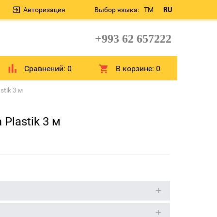
Авторизация
Выбор языка:
TM
RU
+993 62 657222
Сравнений:
0
В корзине:
0
tik 3 м
Plastik 3 м