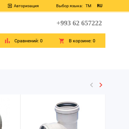
Авторизация
Выбор языка:
TM
RU
+993 62 657222
Сравнений:
0
В корзине:
0