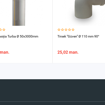
asiýa Turba Ø 50x3000mm
Tirsek "Güven" Ø 110 mm 90°
 man.
25,02 man.