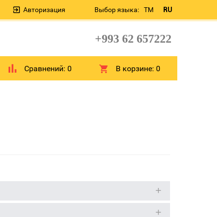
Авторизация
Выбор языка:
TM
RU
+993 62 657222
Сравнений:
0
В корзине:
0