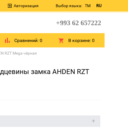
Авторизация
Выбор языка:
TM
RU
+993 62 657222
Сравнений:
0
В корзине:
0
EN RZT Mega чёрная
ердцевины замка AHDEN RZT