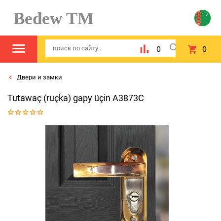
Bedew TM
0
0
Двери и замки
Tutawaç (ruçka) gapy üçin A3873C