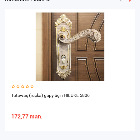
Tutawaç (ruçka) gapy üçin HILUKE 5806
172,77 man.