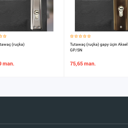
tawaç (ruçka)
Tutawaç (ruçka) gapy üçin Akse
GP/SN
9 man.
75,65 man.