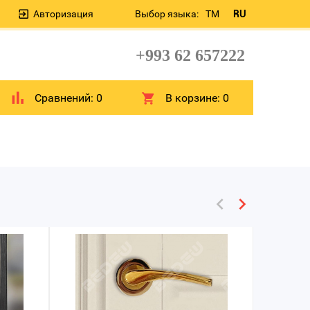
Авторизация
Выбор языка:
TM
RU
+993 62 657222
Сравнений:
0
В корзине:
0