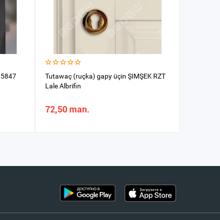
l 5847
Tutawaç (ruçka) gapy üçin ŞIMŞEK RZT
Tutawaç 
Lale Albrifin
72,50 man.
172,77