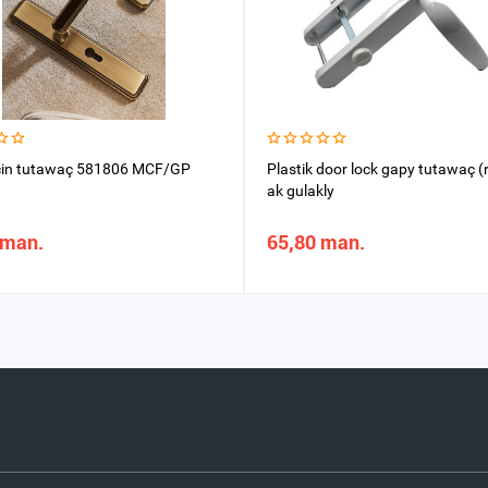
çin tutawaç 581806 MCF/GP
Plastik door lock gapy tutawaç (
ak gulakly
 man.
65,80 man.