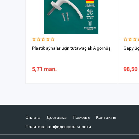
Plastik aýnalar üçin tutawaç ak A görnüş
Gapy ü
5,71 man.
98,50
Оплата
Доставка
Помощь
Контакты
Политика конфиденциальности