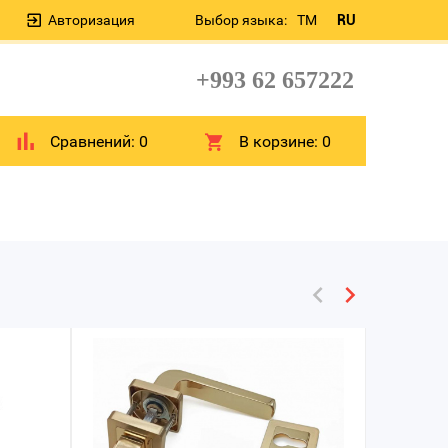
Авторизация
Выбор языка:
TM
RU
+993 62 657222
Сравнений:
0
В корзине:
0